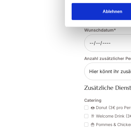
Ablehnen
Veranstaltungsdet
Wunschdatum*
Anzahl zusätzlicher P
Zusätzliche Diens
Catering
🍩 Donut (3€ pro Per
🥂 Welcome Drink (3
🍟 Pommes & Chicken