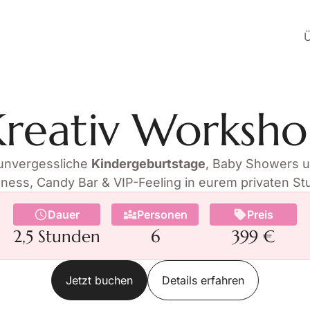
Ü
reativ Worksh
 unvergessliche
Kindergeburtstage
, Baby Showers 
lness, Candy Bar & VIP-Feeling in eurem privaten Stu
Dauer
Personen
Preis
2,5 Stunden
6
399 €
Jetzt buchen
Details erfahren