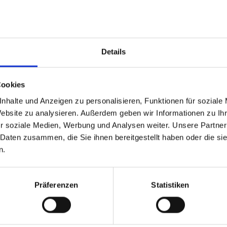
eine Buchungsanfra
Wünsche an. Auf Basis deiner Auswahl berechnen wir
Angebot. Alle Felder mit einem * sind Pflichtfelder.
Details
Cookies
n
nhalte und Anzeigen zu personalisieren, Funktionen für soziale
Nachname*
Website zu analysieren. Außerdem geben wir Informationen zu I
r soziale Medien, Werbung und Analysen weiter. Unsere Partner
 Daten zusammen, die Sie ihnen bereitgestellt haben oder die s
n.
Telefonnummer*
Präferenzen
Statistiken
*
Postleitzahl*