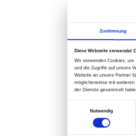
D
Gib hier deine 
Zustimmung
Diese Webseite verwendet 
Persönliche Date
Wir verwenden Cookies, um I
Vorname*
und die Zugriffe auf unsere 
Website an unsere Partner fü
möglicherweise mit weiteren
der Dienste gesammelt habe
E-Mail Adresse*
Einwilligungsauswahl
Notwendig
Straße & Hausnummer