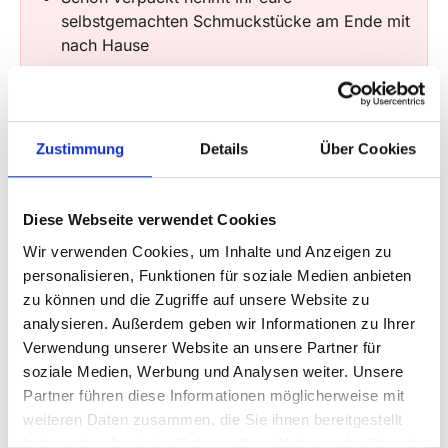
selbstgemachten Schmuckstücke am Ende mit
nach Hause
Inspirierende Atmosphäre mit allen
Materialien, Werkzeugen und liebevoll
vorbereiteten Arbeitsplätzen
Unterstützung & Tipps während des gesamten
Zustimmung
Details
Über Cookies
Workshops für garantiert gelungene
Ergebnisse
Diese Webseite verwendet Cookies
Süße Highlights & Extras
Wir verwenden Cookies, um Inhalte und Anzeigen zu
personalisieren, Funktionen für soziale Medien anbieten
Exklusive Deko nach Miss Cherry Coco-Art
zu können und die Zugriffe auf unsere Website zu
für gemeinsame Wohlfühlmomente
analysieren. Außerdem geben wir Informationen zu Ihrer
Sweet Candy Table mit süßen Highlights
Verwendung unserer Website an unsere Partner für
Getränke-Bar für leckere Erfrischungen
soziale Medien, Werbung und Analysen weiter. Unsere
Partner führen diese Informationen möglicherweise mit
Rahmenbedingungen
weiteren Daten zusammen, die Sie ihnen bereitgestellt
haben oder die sie im Rahmen Ihrer Nutzung der Dienste