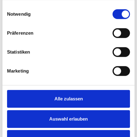
Dauer: 2,5 Stunden
gesammelt haben.
Einwilligungsauswahl
Preis: 399 €
Notwendig
Altersempfehlung: ab 6 Jahre
Teilnehmer: 6 Kinder inklusive
Präferenzen
Geburtstagskind (jede weitere Person +49 €,
max. 12 Teilnehmer)
Statistiken
Marketing
Deine Buchungsanfrage
Gib hier deine Wünsche an. Auf Basis deiner Auswahl
Alle zulassen
berechnen wir dir direkt dein Angebot. Alle Felder mit
einem * sind Pflichtfelder.
Auswahl erlauben
Persönliche Daten
Vorname*